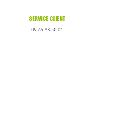
SERVICE CLIENT
09.66.93.50.01
insectexpress21@gmail.com
32 Rue de la Carluyère
59150 Wattrelos
INFOS
Mentions légales
Politique de confidentialité
CGV
SUIVEZ-NOUS