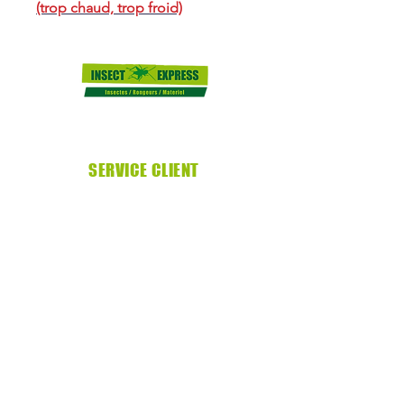
(trop chaud, trop froid)
SERVICE CLIENT
09.66.93.50.01
insectexpress21@gmail.com
32 Rue de la Carluyère
59150 Wattrelos
INFOS
Mentions légales
Politique de confidentialité