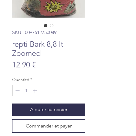
SKU : 0097612750089
repti Bark 8,8 lt
Zoomed
Prix
12,90 €
Quantité
*
Ajouter au panier
Commander et payer