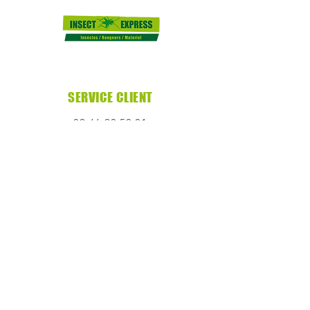
SERVICE CLIENT
09.66.93.50.01
insectexpress21@gmail.com
32 Rue de la Carluyère
59150 Wattrelos
INFOS
Mentions légales
Politique de confidentialité
CGV